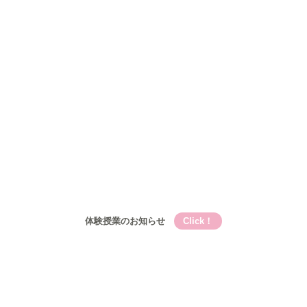
Qooの教育理論⑤Qooが目指す成長
コース
小学生
小学生メイン講座
基礎的言語力養成『こく丸くん』
小学生-文章題講座
公立中学生
中高一貫校生
高校生
入塾について
入塾の流れ
開校時間・スケジュール
アクセス
ブログ
お問い合わせ
体験授業のお知らせ
Click！
Qooとは
Qooの教育理論