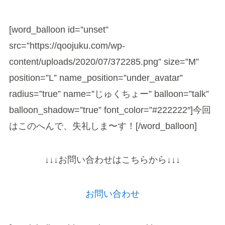
[word_balloon id=”unset”
src=”https://qoojuku.com/wp-
content/uploads/2020/07/372285.png” size=”M”
position=”L” name_position=”under_avatar”
radius=”true” name=”じゅくちょー” balloon=”talk”
balloon_shadow=”true” font_color=”#222222″]今回
はこのへんで、失礼しま〜す！[/word_balloon]
↓↓↓お問い合わせはこちらから↓↓↓
お問い合わせ