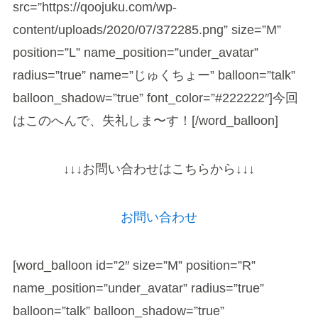
src=”https://qoojuku.com/wp-
content/uploads/2020/07/372285.png” size=”M”
position=”L” name_position=”under_avatar”
radius=”true” name=”じゅくちょー” balloon=”talk”
balloon_shadow=”true” font_color=”#222222″]今回
はこのへんで、失礼しま〜す！[/word_balloon]
↓↓↓お問い合わせはこちらから↓↓↓
お問い合わせ
[word_balloon id=”2″ size=”M” position=”R”
name_position=”under_avatar” radius=”true”
balloon=”talk” balloon_shadow=”true”