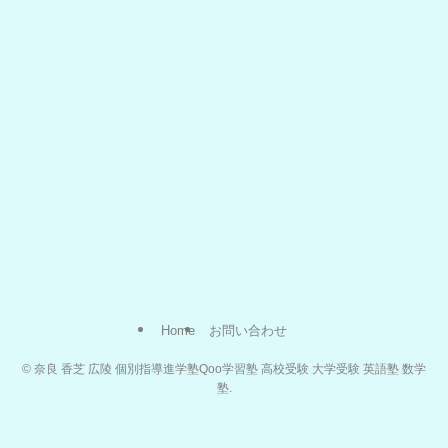
Home
お問い合わせ
©
奈良 香芝 広陵 個別指導進学塾Qoo学習塾 高校受験 大学受験 英語塾 数学
塾.