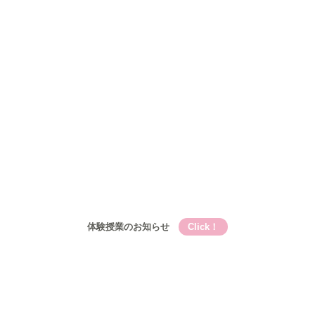
Qooの教育理論⑤Qooが目指す成長
コース
小学生
小学生メイン講座
基礎的言語力養成『こく丸くん』
小学生-文章題講座
公立中学生
中高一貫校生
高校生
入塾について
入塾の流れ
開校時間・スケジュール
アクセス
ブログ
お問い合わせ
体験授業のお知らせ
Click！
Qooとは
Qooの教育理論