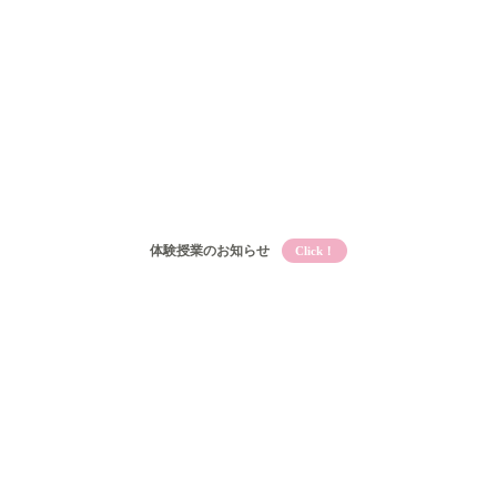
体験授業のお知らせ
Click！
Qooとは
Qooの教