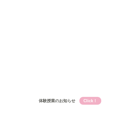
Qooの教育理論⑤Qooが目指す成長
コース
小学生
小学生メイン講座
基礎的言語力養成『こく丸くん』
小学生-文章題講座
公立中学生
中高一貫校生
高校生
入塾について
入塾の流れ
開校時間・スケジュール
アクセス
ブログ
お問い合わせ
体験授業のお知らせ
Click！
Qooとは
Qooの教育理論