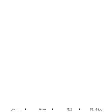
Home
お問い合わせ
©
奈良 香芝 広陵 個別指導進学塾Qoo学習塾 高校受験 大学
受験 英語塾 数学塾.
Home
電話
問い合わせ
メニュー