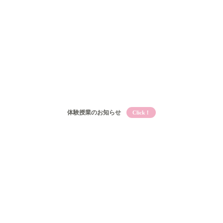
体験授業のお知らせ
Click！
Qooとは
Qooの教