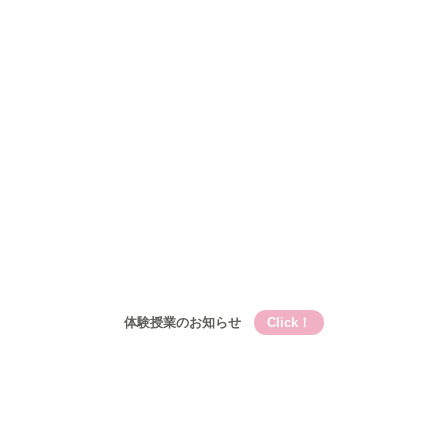
Qooの教育理論⑤Qooが目指す成長
コース
小学生
小学生メイン講座
基礎的言語力養成『こく丸くん』
小学生-文章題講座
公立中学生
中高一貫校生
高校生
入塾について
入塾の流れ
開校時間・スケジュール
アクセス
ブログ
お問い合わせ
体験授業のお知らせ
Click！
Qooとは
Qooの教育理論