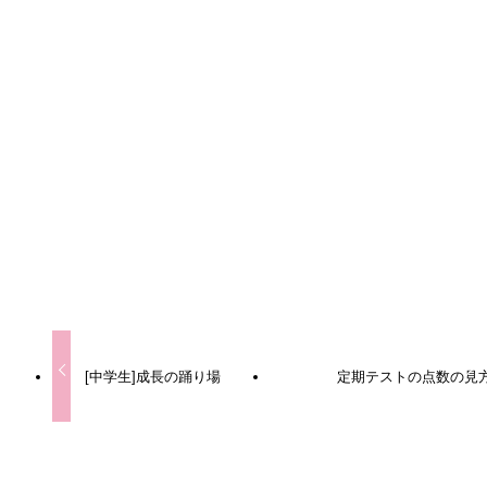
URLをコピーしました！
URLをコピーしました！
[中学生]成長の踊り場
定期テストの点数の見
この記事を書いた人