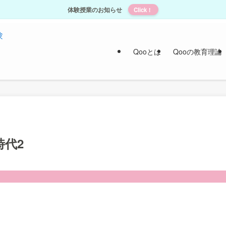
体験授業のお知らせ
Click！
Qooとは
Qooの教育理論
時代2