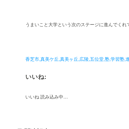
うまいこと大学という次のステージに進んでくれ
香芝市,真美ケ丘,真美ヶ丘,広陵,五位堂,塾,学習塾,
いいね:
いいね
読み込み中…