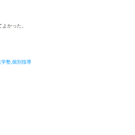
てよかった。
進学塾,個別指導