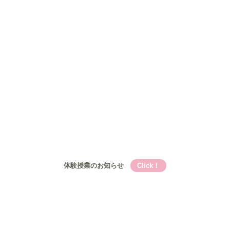
Qooの教育理論⑤Qooが目指す成長
コース
小学生
小学生メイン講座
基礎的言語力養成『こく丸くん』
小学生-文章題講座
公立中学生
中高一貫校生
高校生
入塾について
入塾の流れ
開校時間・スケジュール
アクセス
ブログ
お問い合わせ
体験授業のお知らせ
Click！
Qooとは
Qooの教育理論