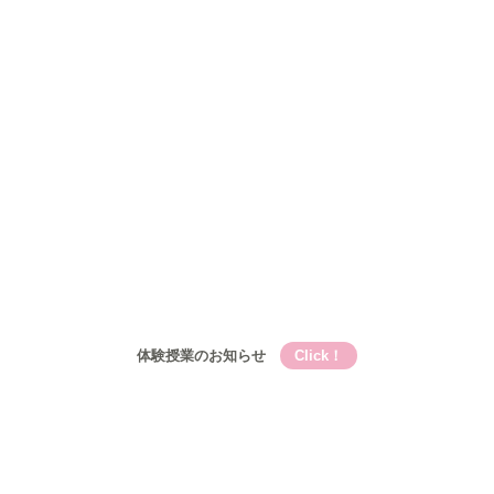
Qooの教育理論⑤Qooが目指す成長
コース
小学生
小学生メイン講座
基礎的言語力養成『こく丸くん』
小学生-文章題講座
公立中学生
中高一貫校生
高校生
入塾について
入塾の流れ
開校時間・スケジュール
アクセス
ブログ
お問い合わせ
体験授業のお知らせ
Click！
Qooとは
Qooの教育理論