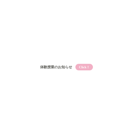
体験授業のお知らせ
Click！
Qooとは
Qooの教