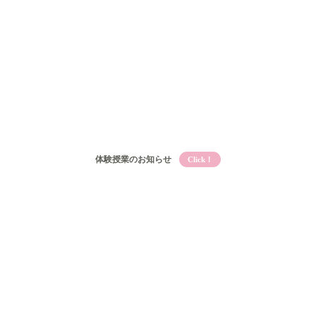
体験授業のお知らせ
Click！
Qooとは
Qooの教