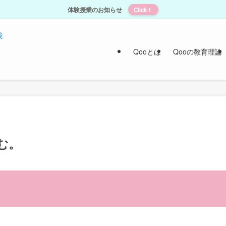
体験授業のお知らせ
Click！
Qooとは
Qooの教育理論
む。