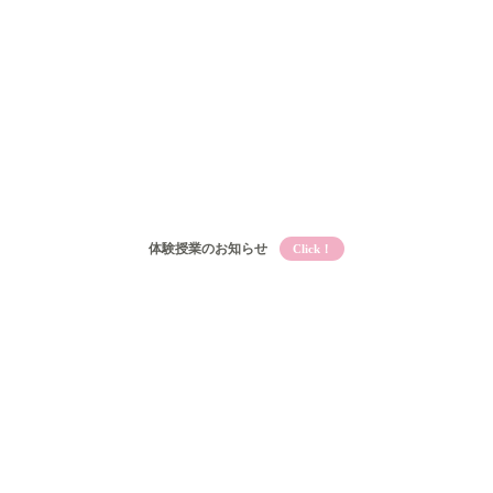
体験授業のお知らせ
Click！
Qooとは
Qooの教