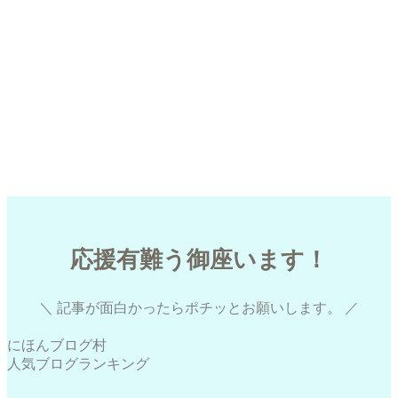
くうの考え方
コトバのチカラ
中学生
中高一貫
勉強のあれこれ
小学生
日々のあれこれ
月の予定
高校生
応援有難う御座います！
＼ 記事が面白かったらポチッとお願いします。 ／
にほんブログ村
人気ブログランキング