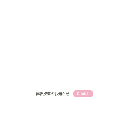
Qooの教育理論⑤Qooが目指す成長
コース
小学生
小学生メイン講座
基礎的言語力養成『こく丸くん』
小学生-文章題講座
公立中学生
中高一貫校生
高校生
入塾について
入塾の流れ
開校時間・スケジュール
アクセス
ブログ
お問い合わせ
体験授業のお知らせ
Click！
Qooとは
Qooの教育理論