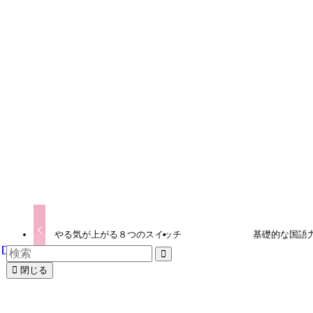
URLをコピーしました！
URLをコピーしました！
やる気が上がる８つのスイッチ
基礎的な国語
閉じる
この記事を書いた人