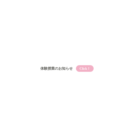
体験授業のお知らせ
Click！
Qooとは
Qooの教育