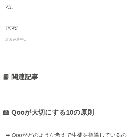
ね。
いいね:
読み込み中…
📘 関連記事
📖 Qooが大切にする10の原則
➡ Qooがどのような考えで生徒を指導しているの