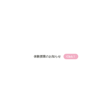
体験授業のお知らせ
Click！
Qooとは
Qooの教