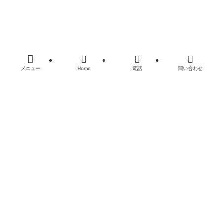
お問い合わせ
©
奈良 香芝 広陵 個別指導進学塾Qoo学習塾 高校受験 大学
受験 英語塾 数学塾.
メニュー
Home
電話
問い合わせ
閉じる
%d