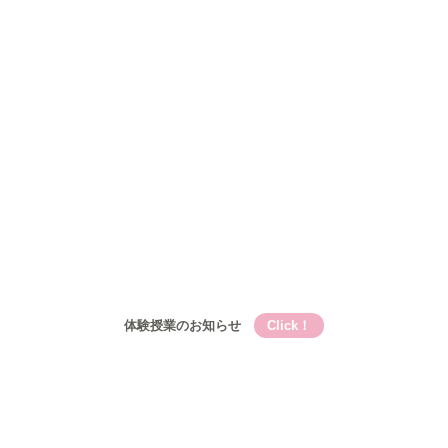
Qooの教育理論⑤Qooが目指す成長
コース
小学生
小学生メイン講座
基礎的言語力養成『こく丸くん』
小学生-文章題講座
公立中学生
中高一貫校生
高校生
入塾について
入塾の流れ
開校時間・スケジュール
アクセス
ブログ
お問い合わせ
体験授業のお知らせ
Click！
Qooとは
Qooの教育理論