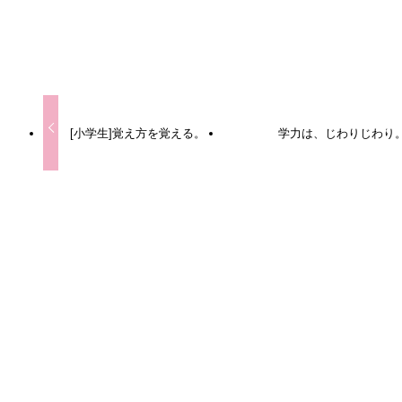
URLをコピーしました！
[小学生]覚え方を覚える。
学力は、じわりじわり
この記事を書いた人
Qooの塾長
東大・同大学院卒 農学修士。脳・身体・生物の進化とか生
物系のこともろもろに興味あり。「考えるってこういうこと
か」と気づき、シンプルな思考を目指しています。