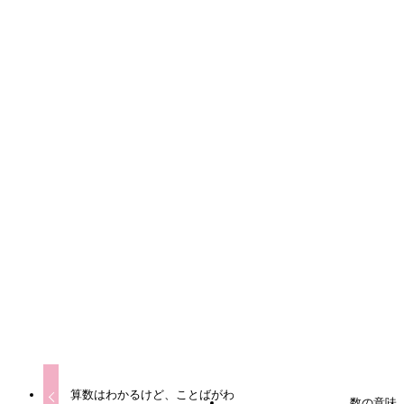
小学生
よかったらシェアしてね！
URLをコピーしました！
URLをコピーしました！
算数はわかるけど、ことばがわ
数の意味