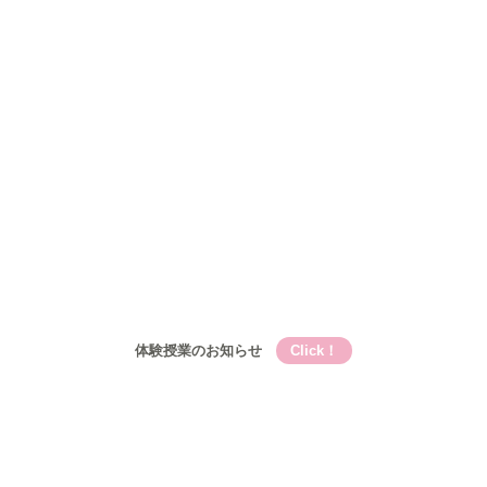
Qooの教育理論⑤Qooが目指す成長
コース
小学生
小学生メイン講座
基礎的言語力養成『こく丸くん』
小学生-文章題講座
公立中学生
中高一貫校生
高校生
入塾について
入塾の流れ
開校時間・スケジュール
アクセス
ブログ
お問い合わせ
体験授業のお知らせ
Click！
Qooとは
Qooの教育理論