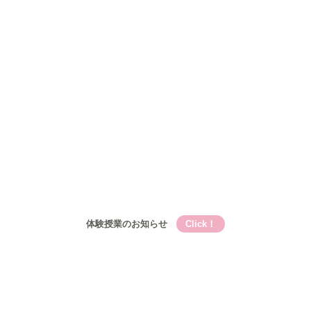
Qooの教育理論⑤Qooが目指す成長
コース
小学生
小学生メイン講座
基礎的言語力養成『こく丸くん』
小学生-文章題講座
公立中学生
中高一貫校生
高校生
入塾について
入塾の流れ
開校時間・スケジュール
アクセス
ブログ
お問い合わせ
体験授業のお知らせ
Click！
Qooとは
Qooの教育理論