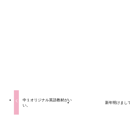
URLをコピーしました！
URLをコピーしました！
中１オリジナル英語教材がい
新年明けまし
い。
この記事を書いた人