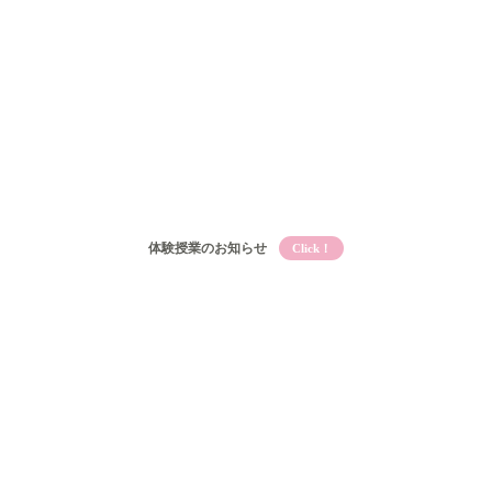
体験授業のお知らせ
Click！
Qooとは
Qooの教