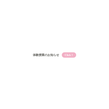
体験授業のお知らせ
Click！
Qooとは
Qooの教