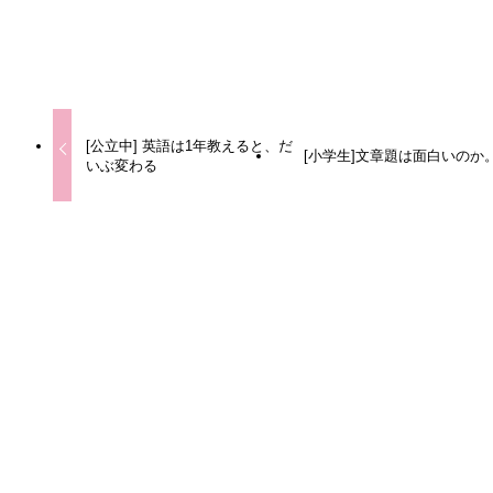
URLをコピーしました！
[公立中] 英語は1年教えると、だ
[小学生]文章題は面白いのか
いぶ変わる
この記事を書いた人
Qooの塾長
東大・同大学院卒 農学修士。脳・身体・生物の進化とか生
物系のこともろもろに興味あり。「考えるってこういうこと
か」と気づき、シンプルな思考を目指しています。