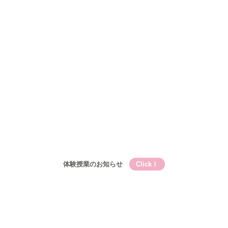
Qooの教育理論⑤Qooが目指す成長
コース
小学生
小学生メイン講座
基礎的言語力養成『こく丸くん』
小学生-文章題講座
公立中学生
中高一貫校生
高校生
入塾について
入塾の流れ
開校時間・スケジュール
アクセス
ブログ
お問い合わせ
体験授業のお知らせ
Click！
Qooとは
Qooの教育理論