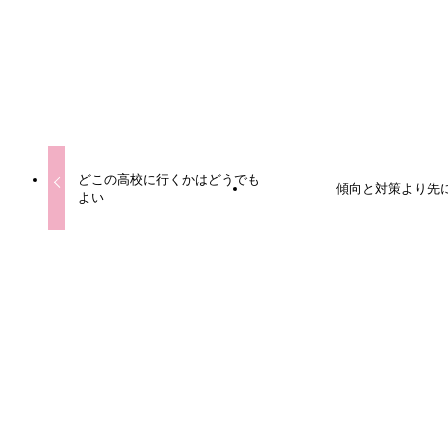
URLをコピーしました！
どこの高校に行くかはどうでも
傾向と対策より先
よい
この記事を書いた人
Qooの塾長
東大・同大学院卒 農学修士。脳・身体・生物の進化とか生