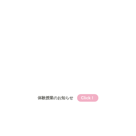
Qooの教育理論⑤Qooが目指す成長
コース
小学生
小学生メイン講座
基礎的言語力養成『こく丸くん』
小学生-文章題講座
公立中学生
中高一貫校生
高校生
入塾について
入塾の流れ
開校時間・スケジュール
アクセス
ブログ
お問い合わせ
体験授業のお知らせ
Click！
Qooとは
Qooの教育理論