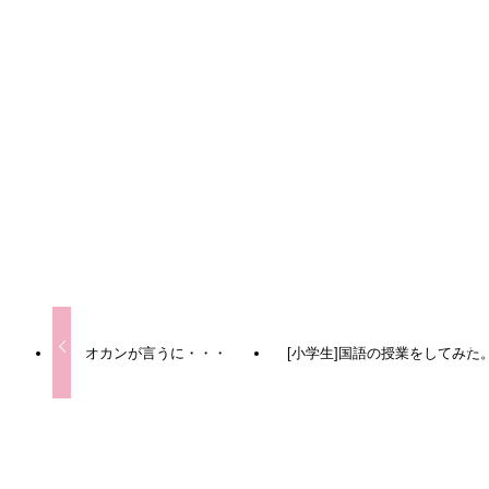
URLをコピーしました！
URLをコピーしました！
オカンが言うに・・・
[小学生]国語の授業をしてみた
この記事を書いた人