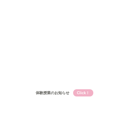
Qooの教育理論⑤Qooが目指す成長
コース
小学生
小学生メイン講座
基礎的言語力養成『こく丸くん』
小学生-文章題講座
公立中学生
中高一貫校生
高校生
入塾について
入塾の流れ
開校時間・スケジュール
アクセス
ブログ
お問い合わせ
体験授業のお知らせ
Click！
Qooとは
Qooの教育理論