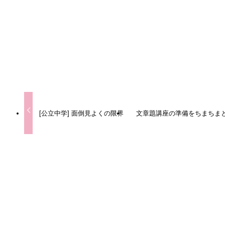
URLをコピーしました！
[公立中学] 面倒見よくの限界
文章題講座の準備をちまちま
この記事を書いた人
Qooの塾長