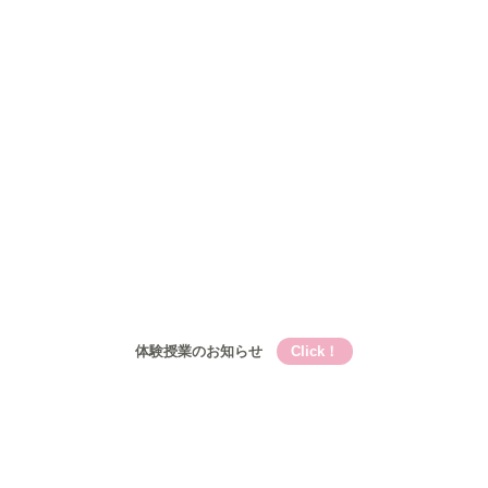
Qooの教育理論⑤Qooが目指す成長
コース
小学生
小学生メイン講座
基礎的言語力養成『こく丸くん』
小学生-文章題講座
公立中学生
中高一貫校生
高校生
入塾について
入塾の流れ
開校時間・スケジュール
アクセス
ブログ
お問い合わせ
体験授業のお知らせ
Click！
Qooとは
Qooの教育理論