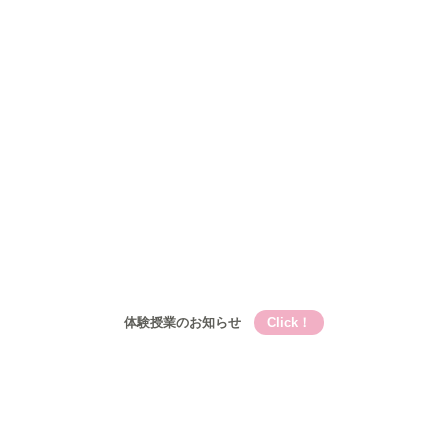
Qooの教育理論⑤Qooが目指す成長
コース
小学生
小学生メイン講座
基礎的言語力養成『こく丸くん』
小学生-文章題講座
公立中学生
中高一貫校生
高校生
入塾について
入塾の流れ
開校時間・スケジュール
アクセス
ブログ
お問い合わせ
体験授業のお知らせ
Click！
Qooとは
Qooの教育理論