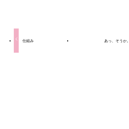
URLをコピーしました！
仕組み
あっ、そうか
この記事を書いた人
Qooの塾長
東大・同大学院卒 農学修士。脳・身体・生物の進化とか生
物系のこともろもろに興味あり。「考えるってこういうこと
か」と気づき、シンプルな思考を目指しています。