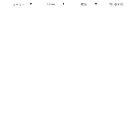
Home
電話
問い合わせ
メニュー
閉じる
%d